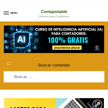
Skip
Skip
to
to
Contaportable
MENU
Software para Contadores
navigation
content
Buscar contenido
Buscar: