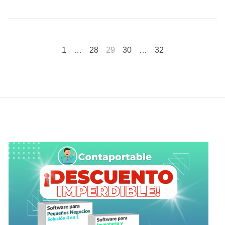
Paginación
1
…
28
29
30
…
32
de
entradas