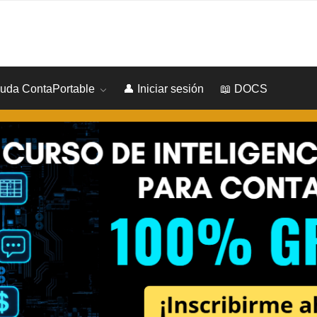
yuda ContaPortable
👤 Iniciar sesión
📖 DOCS