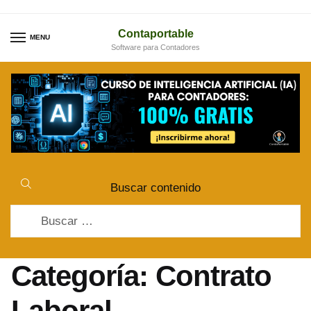
Skip
Skip
to
to
Contaportable
MENU
Software para Contadores
navigation
content
Buscar contenido
Buscar:
Categoría:
Contrato
Laboral