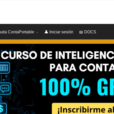
yuda ContaPortable
👤 Iniciar sesión
📖 DOCS