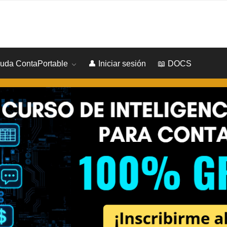
yuda ContaPortable
👤 Iniciar sesión
📖 DOCS