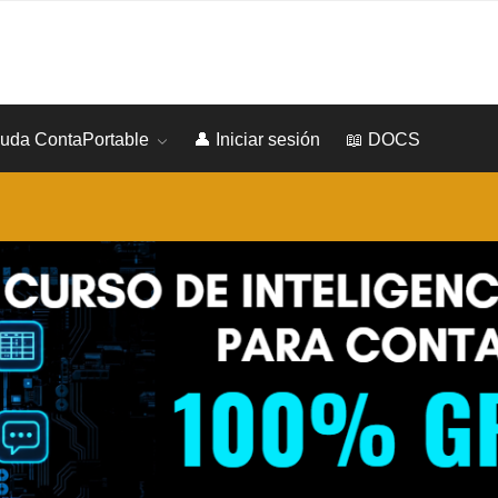
yuda ContaPortable
👤 Iniciar sesión
📖 DOCS