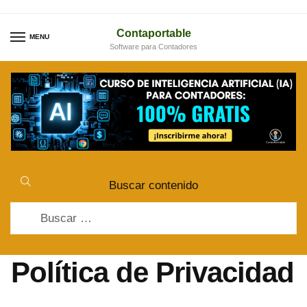
Skip
Skip
to
to
Contaportable
MENU
Software para Contadores
navigation
content
Buscar contenido
Buscar:
Política de Privacidad