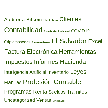
ETIQUETAS
Clientes
Auditoría
Bitcoin
Blockchain
Contabilidad
COVID19
Contrato Laboral
El Salvador
Excel
Criptomonedas
Cuarentena
Factura Electrónica
Herramientas
Informes Hacienda
Impuestos
Leyes
Inteligencia Artificial
Inventario
Profesión Contable
Planillas
Programas
Renta
Tramites
Sueldos
Uncategorized
Ventas
WhatsApp