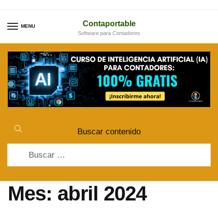
Skip
Skip
to
to
Contaportable
MENU
Software para Contadores
navigation
content
Buscar contenido
Buscar:
Mes:
abril 2024