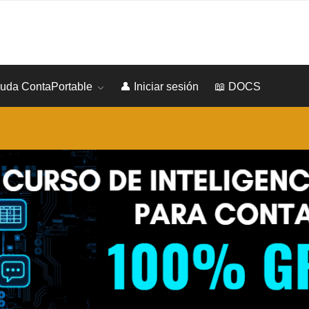
yuda ContaPortable
👤 Iniciar sesión
📖 DOCS