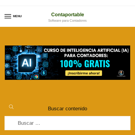
Skip
Skip
to
to
Contaportable
MENU
Software para Contadores
navigation
content
Buscar contenido
Buscar: