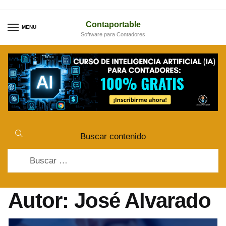
Skip
Skip
to
to
Contaportable
MENU
Software para Contadores
navigation
content
Buscar contenido
Buscar:
Autor:
José Alvarado