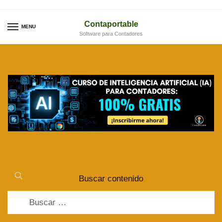
Skip
Skip
to
to
Contaportable
MENU
Software para Contadores
navigation
content
Buscar contenido
Buscar: