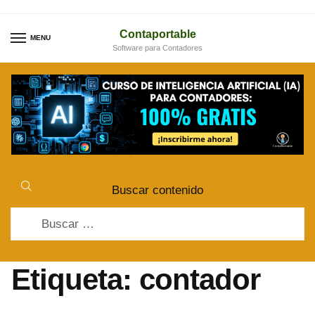
Skip
Skip
to
to
Contaportable
MENU
Software para Contadores
navigation
content
Buscar contenido
Buscar:
Etiqueta:
contador