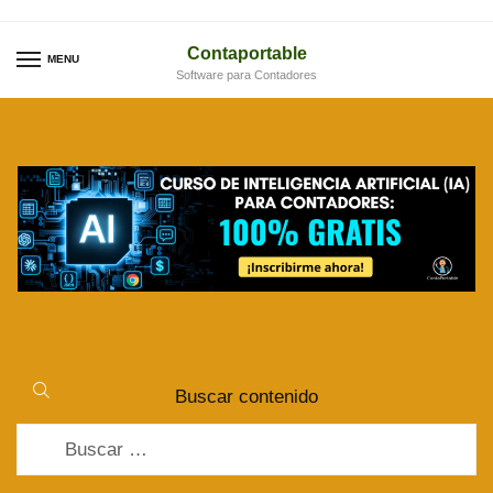
Skip
Skip
to
to
Contaportable
MENU
Software para Contadores
navigation
content
Buscar contenido
Buscar: