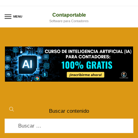
Skip
Skip
to
to
Contaportable
MENU
Software para Contadores
navigation
content
Buscar contenido
Buscar: