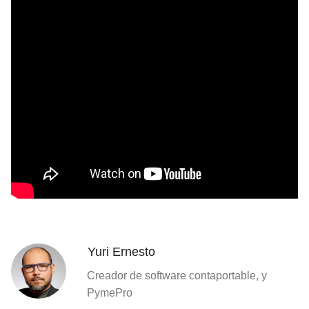
Yuri Ernesto
Creador de software contaportable, y
PymePro