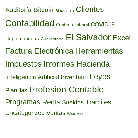
Clientes
Auditoría
Bitcoin
Blockchain
Contabilidad
COVID19
Contrato Laboral
El Salvador
Excel
Criptomonedas
Cuarentena
Factura Electrónica
Herramientas
Informes Hacienda
Impuestos
Leyes
Inteligencia Artificial
Inventario
Profesión Contable
Planillas
Programas
Renta
Tramites
Sueldos
Uncategorized
Ventas
WhatsApp
BUSCAR POR FECHA