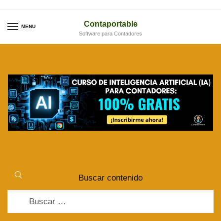
Skip
Skip
to
to
Contaportable
MENU
Software para Contadores
navigation
content
Buscar contenido
Buscar: