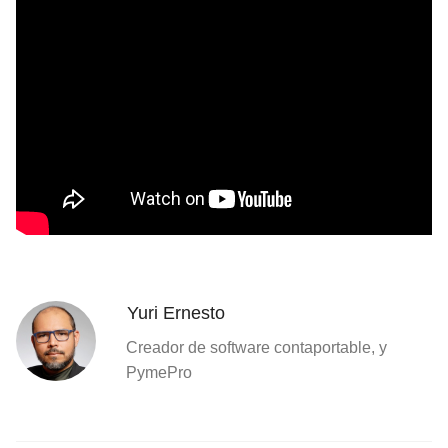
Yuri Ernesto
Creador de software contaportable, y
PymePro