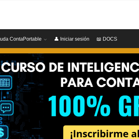
yuda ContaPortable
👤 Iniciar sesión
📖 DOCS