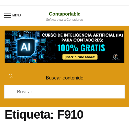
Skip
Skip
to
to
Contaportable
MENU
Software para Contadores
navigation
content
Buscar contenido
Buscar:
Etiqueta:
F910