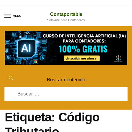
Skip
Skip
to
to
Contaportable
MENU
Software para Contadores
navigation
content
Buscar contenido
Buscar:
Etiqueta:
Código
Tributario