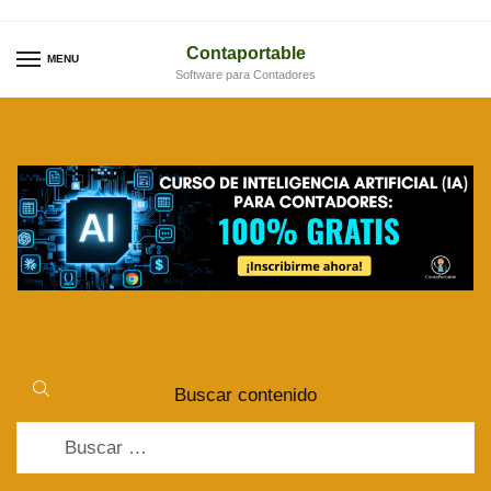
Skip
Skip
to
to
Contaportable
MENU
Software para Contadores
navigation
content
Buscar contenido
Buscar: