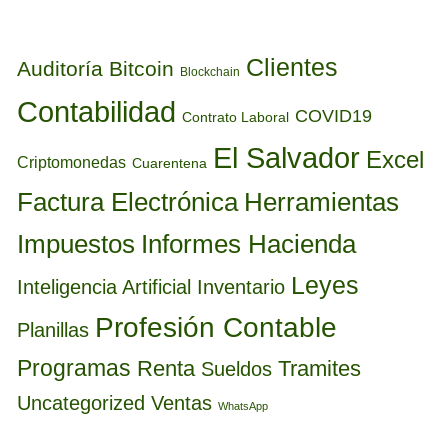
ETIQUETAS
Clientes
Auditoría
Bitcoin
Blockchain
Contabilidad
COVID19
Contrato Laboral
El Salvador
Excel
Criptomonedas
Cuarentena
Factura Electrónica
Herramientas
Informes Hacienda
Impuestos
Leyes
Inteligencia Artificial
Inventario
Profesión Contable
Planillas
Programas
Renta
Tramites
Sueldos
Uncategorized
Ventas
WhatsApp