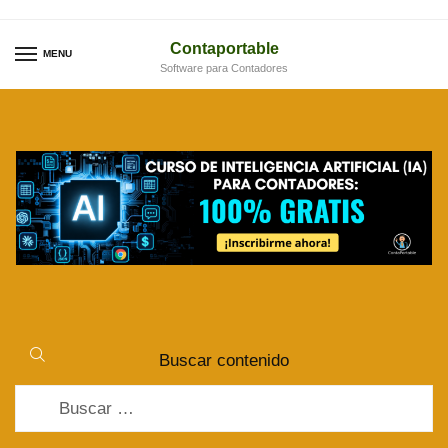
Skip
Skip
to
to
Contaportable
MENU
Software para Contadores
navigation
content
Buscar contenido
Buscar: