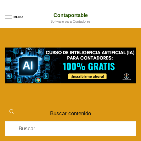
Skip
Skip
to
to
Contaportable
MENU
Software para Contadores
navigation
content
Buscar contenido
Buscar: