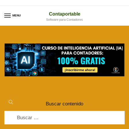
Skip
Skip
to
to
Contaportable
MENU
Software para Contadores
navigation
content
Buscar contenido
Buscar: