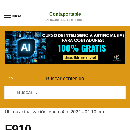
Skip
Skip
to
to
Contaportable
MENU
Software para Contadores
navigation
content
Buscar contenido
Buscar:
Última actualización: enero 4th, 2021 - 01:10 pm
F910