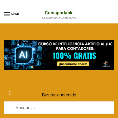
Skip
Skip
to
to
Contaportable
MENU
Software para Contadores
navigation
content
Buscar contenido
Buscar: