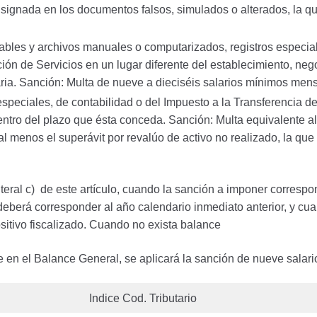
nsignada en los documentos falsos, simulados o alterados, la qu
ables y archivos manuales o computarizados, registros especiale
ón de Servicios en un lugar diferente del establecimiento, nego
aria. Sanción: Multa de nueve a dieciséis salarios mínimos mens
s especiales, de contabilidad o del Impuesto a la Transferencia 
entro del plazo que ésta conceda. Sanción: Multa equivalente al
l menos el superávit por revalúo de activo no realizado, la que 
iteral c) de este artículo, cuando la sanción a imponer corres
berá corresponder al año calendario inmediato anterior, y cuan
ositivo fiscalizado. Cuando no exista balance
re en el Balance General, se aplicará la sanción de nueve sala
Indice Cod. Tributario