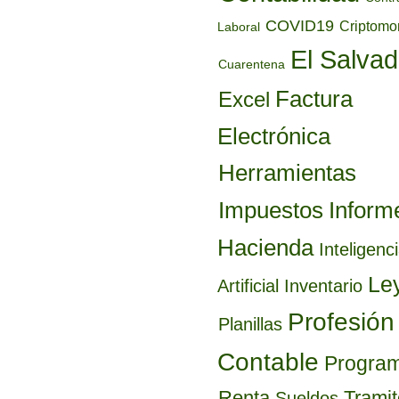
COVID19
Criptom
Laboral
El Salvad
Cuarentena
Factura
Excel
Electrónica
Herramientas
Inform
Impuestos
Hacienda
Inteligenc
Le
Artificial
Inventario
Profesión
Planillas
Contable
Progra
Renta
Trami
Sueldos