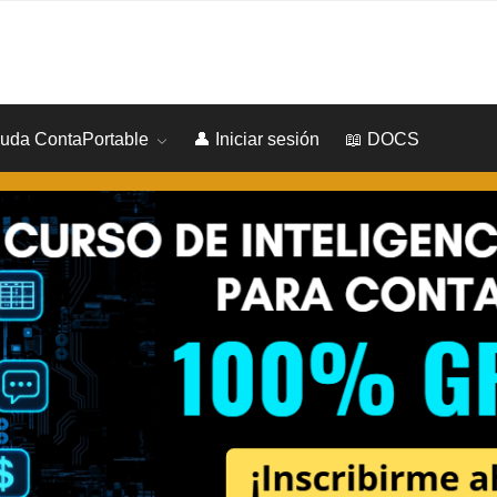
yuda ContaPortable
👤 Iniciar sesión
📖 DOCS