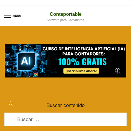
Skip
Skip
to
to
Contaportable
MENU
Software para Contadores
navigation
content
Buscar contenido
Buscar: