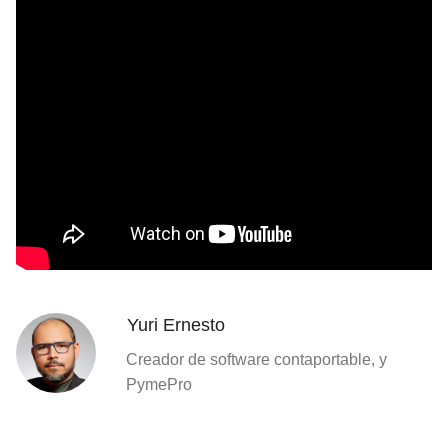
Yuri Ernesto
Creador de software contaportable, y
PymePro