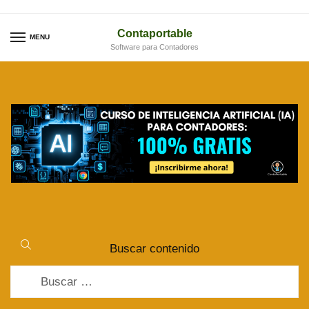
Skip
Skip
to
to
Contaportable
MENU
navigation
content
Software para Contadores
Buscar contenido
Buscar: