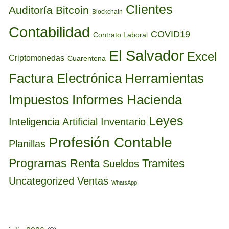
Clientes
Auditoría
Bitcoin
Blockchain
Contabilidad
COVID19
Contrato Laboral
El Salvador
Excel
Criptomonedas
Cuarentena
Factura Electrónica
Herramientas
Informes Hacienda
Impuestos
Leyes
Inteligencia Artificial
Inventario
Profesión Contable
Planillas
Programas
Renta
Tramites
Sueldos
Uncategorized
Ventas
WhatsApp
BUSCAR POR FECHA