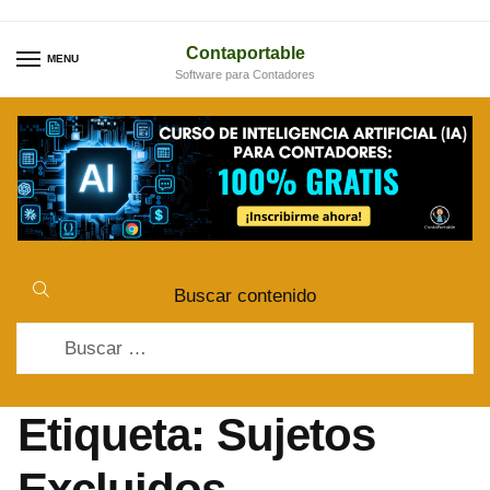
Skip
Skip
to
to
Contaportable
MENU
Software para Contadores
navigation
content
Buscar contenido
Buscar:
Etiqueta:
Sujetos
Excluidos