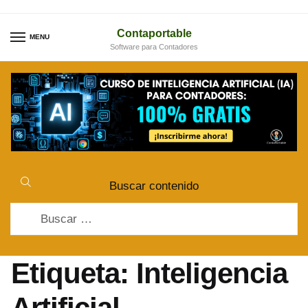
Skip
Skip
to
to
Contaportable
MENU
Software para Contadores
navigation
content
Buscar contenido
Buscar:
Etiqueta:
Inteligencia
Artificial