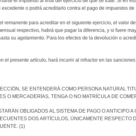
rse el impuesto al final del ejercicio de que se trate. Si en est
el excedente o podrá acreditarlo contra el pago de impuestos de
r el remanente para acreditar en el siguiente ejercicio, el valor
mensual respectivo, habrá que pagar la diferencia, y si fuere 
hasta su agotamiento. Para los efectos de la devolución o acred
 el presente artículo, hará incurrir al infractor en las sancione
SECCIÓN, SE ENTENDERÁ COMO PERSONA NATURAL TIT
S O MERCADERÍAS, TENGA O NO MATRÍCULA DE COMERCI
TARÁN OBLIGADOS AL SISTEMA DE PAGO O ANTICIPO A 
SECUENTES DOS ARTÍCULOS, ÚNICAMENTE RESPECTO D
UENTE. (1)