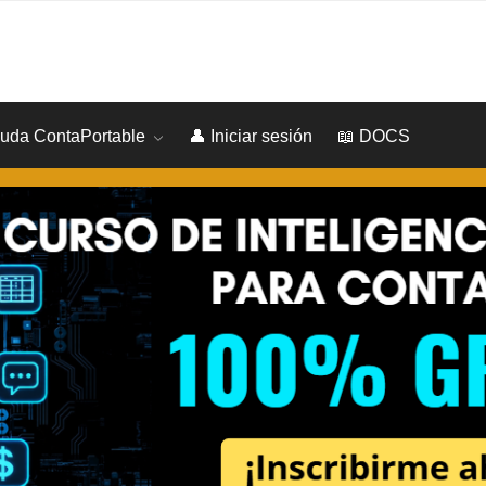
yuda ContaPortable
👤 Iniciar sesión
📖 DOCS