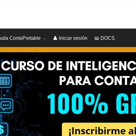
yuda ContaPortable
👤 Iniciar sesión
📖 DOCS